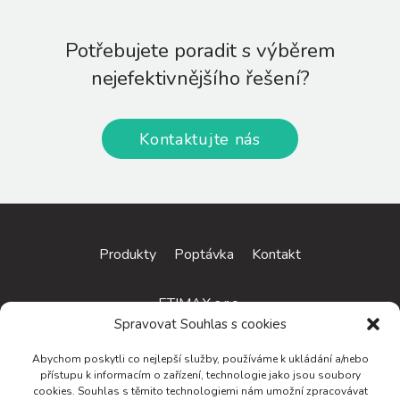
Potřebujete poradit s výběrem
nejefektivnějšího řešení?
Kontaktujte nás
Produkty
Poptávka
Kontakt
ETIMAX s.r.o.
Spravovat Souhlas s cookies
Československé armády 1911
Abychom poskytli co nejlepší služby, používáme k ukládání a/nebo
684 01 Slavkov u Brna
přístupu k informacím o zařízení, technologie jako jsou soubory
cookies. Souhlas s těmito technologiemi nám umožní zpracovávat
Tel.: +420 607 116 008