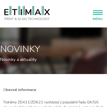
MENU
NOVINKY
Novinky a aktuality
O
becné informace
Tiskárny ZD421/ZD621 vycházejí z populární řady GK/GX,