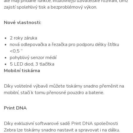
ale mají přidané funkce, intuitivnější uživatelské rozhraní, čímž
zajistí spolehlivý tisk a bezproblémový výkon.
Nové vlastnosti:
2 roky záruka
nová odlepovačka a řezačka pro podporu délky štítku
<0,5 ”
pohyblivý senzor médií
5 LED diod, 3 tlačítka
Mobilní tiskárna
Díky volitelné výbavě můžete tiskárny snadno přeměnit na
mobilní, stačí k tomu přenosné pouzdro a baterie.
Print DNA
Díky exkluzivní softwarové sadě Print DNA společnosti
Zebra lze tiskárny snadno nastavit a spravovat i na dálku.